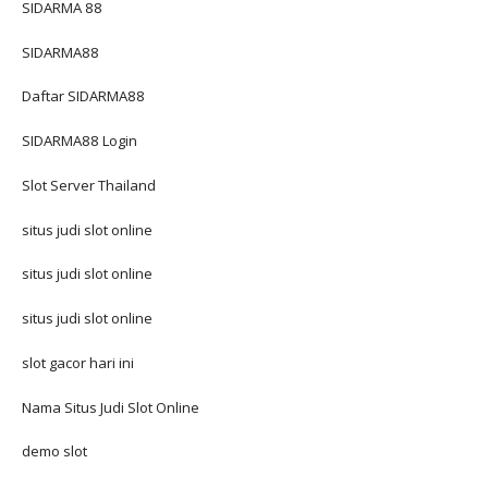
SIDARMA 88
SIDARMA88
Daftar SIDARMA88
SIDARMA88 Login
Slot Server Thailand
situs judi slot online
situs judi slot online
situs judi slot online
slot gacor hari ini
Nama Situs Judi Slot Online
demo slot