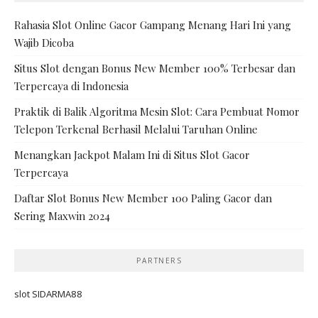
Rahasia Slot Online Gacor Gampang Menang Hari Ini yang
Wajib Dicoba
Situs Slot dengan Bonus New Member 100% Terbesar dan
Terpercaya di Indonesia
Praktik di Balik Algoritma Mesin Slot: Cara Pembuat Nomor
Telepon Terkenal Berhasil Melalui Taruhan Online
Menangkan Jackpot Malam Ini di Situs Slot Gacor
Terpercaya
Daftar Slot Bonus New Member 100 Paling Gacor dan
Sering Maxwin 2024
PARTNERS
slot SIDARMA88