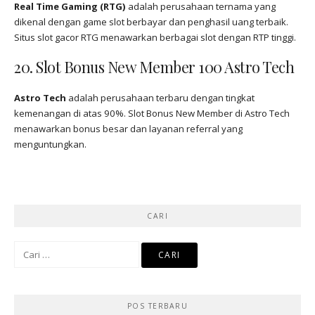
Real Time Gaming (RTG)
adalah perusahaan ternama yang
dikenal dengan game slot berbayar dan penghasil uang terbaik.
Situs slot gacor RTG menawarkan berbagai slot dengan RTP tinggi.
20. Slot Bonus New Member 100 Astro Tech
Astro Tech
adalah perusahaan terbaru dengan tingkat
kemenangan di atas 90%. Slot Bonus New Member di Astro Tech
menawarkan bonus besar dan layanan referral yang
menguntungkan.
CARI
Cari
untuk:
POS TERBARU