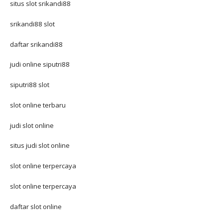
situs slot srikandi88
srikandi88 slot
daftar srikandi88
judi online siputri88
siputri88 slot
slot online terbaru
judi slot online
situs judi slot online
slot online terpercaya
slot online terpercaya
daftar slot online