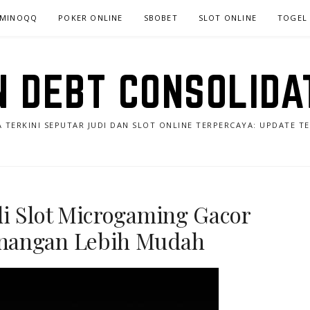
MINOQQ
POKER ONLINE
SBOBET
SLOT ONLINE
TOGEL
 DEBT CONSOLIDA
A TERKINI SEPUTAR JUDI DAN SLOT ONLINE TERPERCAYA: UPDATE T
di Slot Microgaming Gacor
nangan Lebih Mudah