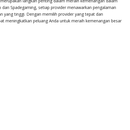
or merupakan langkah penting dalam meraih kemenangan dalam
ro dan Spadegaming, setiap provider menawarkan pengalaman
 yang tinggi. Dengan memilih provider yang tepat dan
pat meningkatkan peluang Anda untuk meraih kemenangan besar