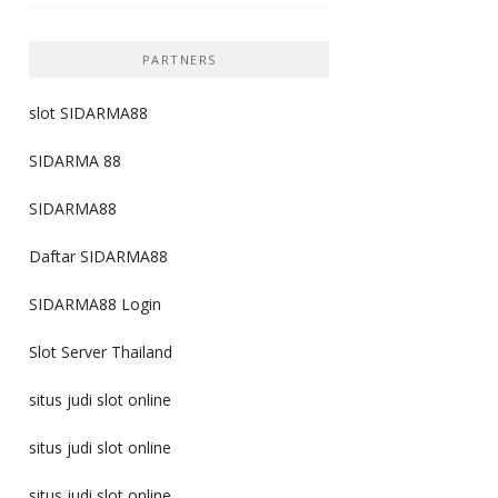
PARTNERS
slot SIDARMA88
SIDARMA 88
SIDARMA88
Daftar SIDARMA88
SIDARMA88 Login
Slot Server Thailand
situs judi slot online
situs judi slot online
situs judi slot online