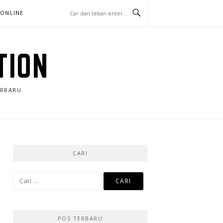
 ONLINE
TION
ERBARU
CARI
Cari
untuk:
POS TERBARU