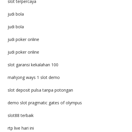
slot terpercaya
judi bola
judi bola
judi poker online
judi poker online
slot garansi kekalahan 100
mahjong ways 1 slot demo
slot deposit pulsa tanpa potongan
demo slot pragmatic gates of olympus
slot88 terbaik
rtp live hari ini