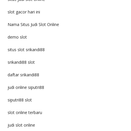
slot gacor hari ini
Nama Situs Judi Slot Online
demo slot
situs slot srikandi88
srikandi88 slot
daftar srikandi88
judi online siputri88
siputri88 slot
slot online terbaru
judi slot online