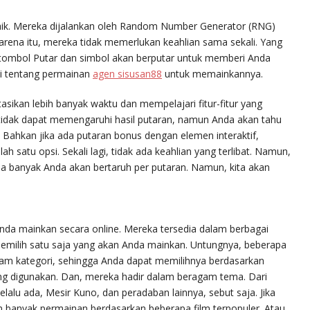
aik. Mereka dijalankan oleh Random Number Generator (RNG)
arena itu, mereka tidak memerlukan keahlian sama sekali. Yang
tombol Putar dan simbol akan berputar untuk memberi Anda
ui tentang permainan
agen sisusan88
untuk memainkannya.
ikan lebih banyak waktu dan mempelajari fitur-fitur yang
 tidak dapat memengaruhi hasil putaran, namun Anda akan tahu
 Bahkan jika ada putaran bonus dengan elemen interaktif,
satu opsi. Sekali lagi, tidak ada keahlian yang terlibat. Namun,
a banyak Anda akan bertaruh per putaran. Namun, kita akan
nda mainkan secara online. Mereka tersedia dalam berbagai
 memilih satu saja yang akan Anda mainkan. Untungnya, beberapa
alam kategori, sehingga Anda dapat memilihnya berdasarkan
 yang digunakan. Dan, mereka hadir dalam beragam tema. Dari
alu ada, Mesir Kuno, dan peradaban lainnya, sebut saja. Jika
banyak permainan berdasarkan beberapa film terpopuler. Atau,