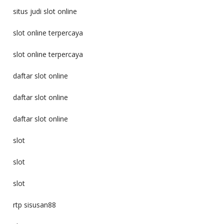
situs judi slot online
slot online terpercaya
slot online terpercaya
daftar slot online
daftar slot online
daftar slot online
slot
slot
slot
rtp sisusan88