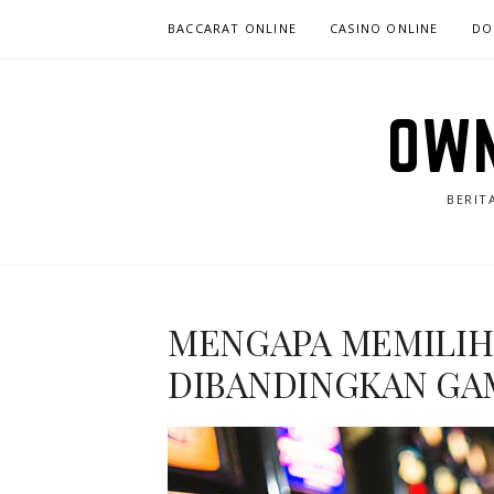
Lompat
BACCARAT ONLINE
CASINO ONLINE
DO
ke
konten
OWN
BERIT
MENGAPA MEMILIH
DIBANDINGKAN GAM