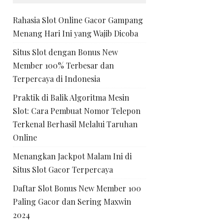
Rahasia Slot Online Gacor Gampang
Menang Hari Ini yang Wajib Dicoba
Situs Slot dengan Bonus New
Member 100% Terbesar dan
Terpercaya di Indonesia
Praktik di Balik Algoritma Mesin
Slot: Cara Pembuat Nomor Telepon
Terkenal Berhasil Melalui Taruhan
Online
Menangkan Jackpot Malam Ini di
Situs Slot Gacor Terpercaya
Daftar Slot Bonus New Member 100
Paling Gacor dan Sering Maxwin
2024